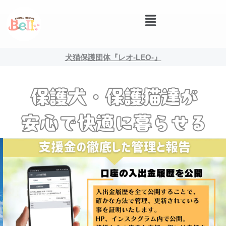
内
メ
容
ニ
を
ュ
ー
ス
犬猫保護団体『レオ-LEO-』
キ
ッ
プ